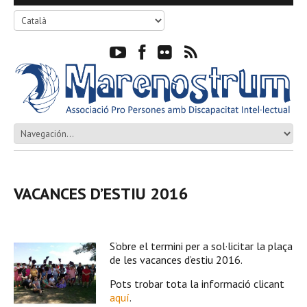
VACANCES D’ESTIU 2016
S’obre el termini
per a sol·licitar la
plaça
de les vacances d’estiu 2016.
Pots trobar
tota la
informació
clicant
aquí
.