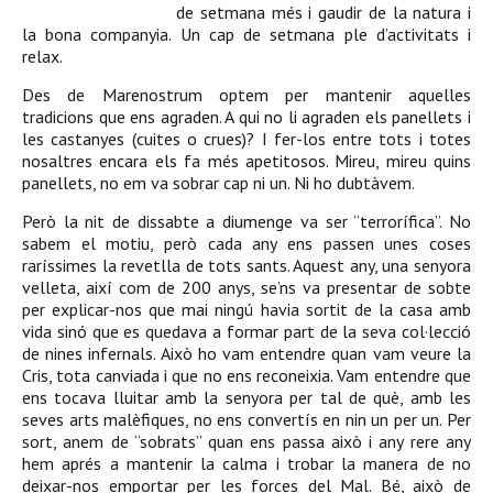
de setmana més i gaudir de la natura i
la bona companyia. Un cap de setmana ple d’activitats i
relax.
Des de Marenostrum optem per mantenir aquelles
tradicions que ens agraden. A qui no li agraden els panellets i
les castanyes (cuites o crues)? I fer-los entre tots i totes
nosaltres encara els fa més apetitosos. Mireu, mireu quins
panellets, no em va sobrar cap ni un. Ni ho dubtàvem.
Però la nit de dissabte a diumenge va ser “terrorífica”. No
sabem el motiu, però cada any ens passen unes coses
raríssimes la revetlla de tots sants. Aquest any, una senyora
velleta, així com de 200 anys, se’ns va presentar de sobte
per explicar-nos que mai ningú havia sortit de la casa amb
vida sinó que es quedava a formar part de la seva col·lecció
de nines infernals. Això ho vam entendre quan vam veure la
Cris, tota canviada i que no ens reconeixia. Vam entendre que
ens tocava lluitar amb la senyora per tal de què, amb les
seves arts malèfiques, no ens convertís en nin un per un. Per
sort, anem de “sobrats” quan ens passa això i any rere any
hem aprés a mantenir la calma i trobar la manera de no
deixar-nos emportar per les forces del Mal. Bé, això de